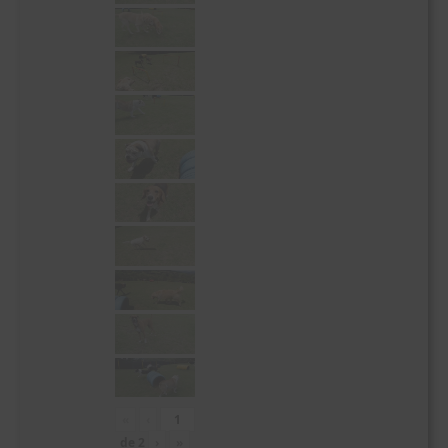
«
‹
de
2
›
»