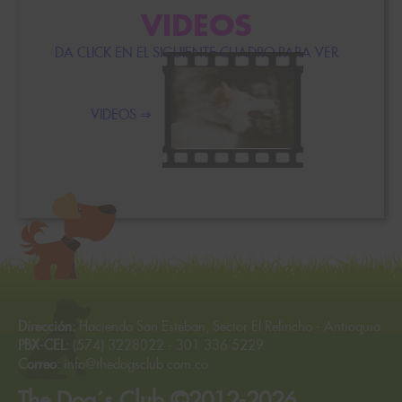
VIDEOS
DA CLICK EN EL SIGUIENTE CUADRO PARA VER
VIDEOS ⇒
Dirección:
Hacienda San Esteban, Sector El Relincho - Antioquia
PBX-CEL:
(574) 3228022 - 301 336 5229
Correo:
info@thedogsclub.com.co
The Dog´s Club ©2012-2026