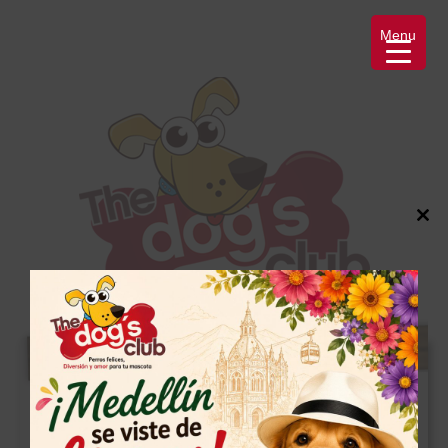
Menu
Close
this
modul
Mi cuenta
[woocommerce_my_account]